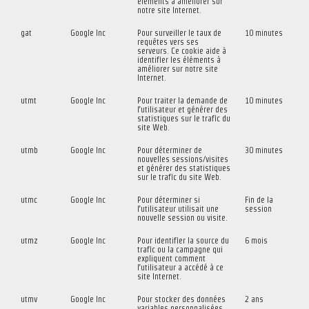
éléments à améliorer sur
notre site Internet.
gat
Google Inc
Pour surveiller le taux de
10 minutes
requêtes vers ses
serveurs. Ce cookie aide à
identifier les éléments à
améliorer sur notre site
Internet.
utmt
Google Inc
Pour traiter la demande de
10 minutes
l’utilisateur et générer des
statistiques sur le trafic du
site Web.
utmb
Google Inc
Pour déterminer de
30 minutes
nouvelles sessions/visites
et générer des statistiques
sur le trafic du site Web.
utmc
Google Inc
Pour déterminer si
Fin de la
l’utilisateur utilisait une
session
nouvelle session ou visite.
utmz
Google Inc
Pour identifier la source du
6 mois
trafic ou la campagne qui
expliquent comment
l’utilisateur a accédé à ce
site Internet.
utmv
Google Inc
Pour stocker des données
2 ans
variables personnalisées